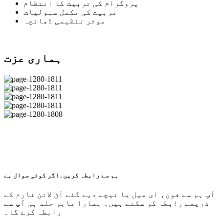
پروگرام کی تربیت کا انتظام
تربیت کی مکمل سہولیات
موثر تنظیمی ڈھانچہ
ہماری عزت
ہم سے رابطہ کریں۔
اگر کوئی سوال ہے
آپ ہم سے فون، ای میل یا نیچے دیے گئے آن لائن فارم کے
ذریعے رابطہ کر سکتے ہیں۔ ہمارا ماہر جلد ہی آپ سے
رابطہ کرے گا۔