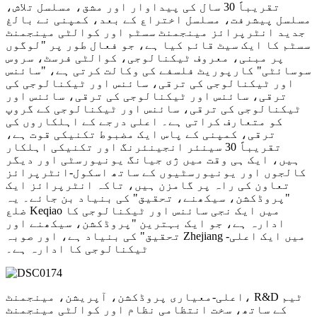
تقریباً 30 سال کی پیداوار اور مشق، مسلسل تلاش،
مسلسل پیشرفت، مسلسل اختراع کے بعد، کمپنی نے بالغ
جدید انٹرپرائز مینجمنٹ سسٹم اور کوالٹی مینجمنٹ
سسٹم کا ایک سیٹ قائم کیا ہے، جو فعال طور پر "لوگوں
پر مبنی، معروف ٹیکنالوجی، کوالٹی فرسٹ، سروس
سوسائٹی" کارپوریٹ فلسفے کی وکالت کرتی ہے، "سائنس
اور ٹیکنالوجی کی ترقی، سائنس اور ٹیکنالوجی کی
ترقی، سائنس اور ٹیکنالوجی کی ترقی، سائنس اور
ٹیکنالوجی کی ترقی، سائنس اور ٹیکنالوجی کے گروپ
کو متعارف کراتی ہے۔ اعلی درجے کے اہلکاروں کی
ترقی، کمپنی کے پاس ایک مضبوط تکنیکی قوت ہے،
تقریباً 30 سینئر انجینئرنگ اور تکنیکی اہلکار
ہیں، ایک ہی وقت میں ژی جیانگ یونیورسٹی اور دیگر
کالجوں اور یونیورسٹیوں کے ساتھ اسکول-انٹرپرائز
تعاون کی راہ پر گامزن ہیں، تاکہ انٹرپرائز ایک
"پروڈکشن، سیکھنے، تحقیق" کی بنیاد بن جائے۔ یہ
ضلع Keqiao میں ایک نجی سائنس اور ٹیکنالوجی کا
ادارہ ہے، جو ایک بہترین "پروڈکشن، سیکھنے اور
تحقیق" کی بنیاد ہے، اور صوبہ Zhejiang میں ایک اعلی-
ٹیکنالوجی کا ادارہ ہے۔
اعلی-معیاری پروڈکشن، آپریشن، مینجمنٹ، R&D ٹیم
کے ساتھ، سخت انتظامی نظام اور کوالٹی مینجمنٹ