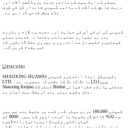
سسٹم کے ایک سیٹ کے ساتھ، جدید پروڈکشن آلات اور
درست جانچ کے آلات کے ساتھ، کمپنی شاندار کل کی طرف
بڑی پیش قدمی کر رہی ہے۔
کمپنی کی ترقی آپ کی حمایت اور محبت سے لازم و ملزوم
ہے، ہم معیاری مصنوعات، مخلصانہ خدمت، سستی
قیمتیں، خلوص دل سے اندرون و بیرون ملک گاہکوں کا
خیرمقدم کریں گے۔
SHAOXING HUAWEI کیمیکل اینڈ انڈسٹری کمپنی،
LTD. چین{{2}ہانگ کانگ کا مشترکہ منصوبہ ہے۔
Shaoxing Keqiao ڈسٹرکٹ Binhai صنعتی پارک، جغرافیائی
محل وقوع بہتر ہے، ٹریفک بہت آسان ہے.
کمپنی 160,000 مربع میٹر کے رقبے پر محیط ہے، جس میں
سے 32% کالج گریجویٹ یا اس سے اوپر کے ہیں۔ 8000 ٹن
ٹیٹراکلوروفینک اینہائیڈرائڈ (جسے
ٹیٹراکلوروفینک اینہائیڈرائیڈ کہا جاتا ہے) کی