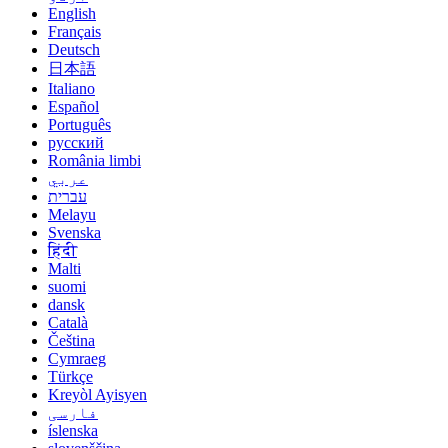
English
Français
Deutsch
日本語
Italiano
Español
Português
русский
România limbi
عربي
עברית
Melayu
Svenska
हिंदी
Malti
suomi
dansk
Català
Čeština
Cymraeg
Türkçe
Kreyòl Ayisyen
فارسی
íslenska