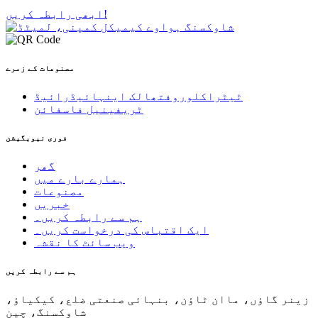
ابھی رابطہ کریں!
مصنوعات کے زمرے
ٹیٹراکلوروفتھالک اینہائیڈرائیڈ
ٹریفینیل فاسفائن
فوری نیویگیشن
گھر
ہمارے بارے میں
مصنوعات
خبریں
ہم سے رابطہ کریں۔
ایک اقتباس کی درخواست کریں۔
ویب سائٹ کا نقشہ
ہم سے رابطہ کریں
زینر گاؤں، ماان ٹاؤن، بنہائی صنعتی ضلع، کیکیاؤ،
شاوکسنگ، چین