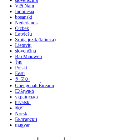
slovenščina
Việt Nam
Indonesia
bosanski
Nederlands
O'zbek
Latviešu
Srbija jezik (latinica)
Lietuvių
slovenčina
Bai Miaowen
ไทย
Polski
Eesti
한국어
Gaeilgenah Éireann
Ελληνικά
українська
hrvatski
বাংলা
Norsk
Български
magyar