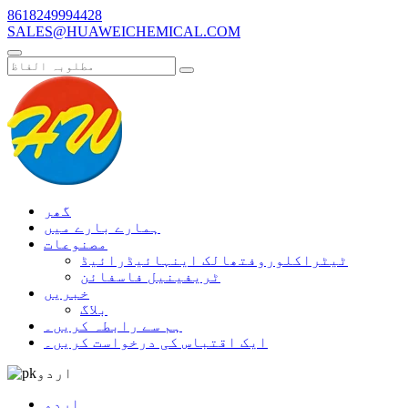
8618249994428
SALES@HUAWEICHEMICAL.COM
گھر
ہمارے بارے میں
مصنوعات
ٹیٹراکلوروفتھالک اینہائیڈرائیڈ
ٹریفینیل فاسفائن
خبریں
بلاگ
ہم سے رابطہ کریں۔
ایک اقتباس کی درخواست کریں۔
اردو
اردو