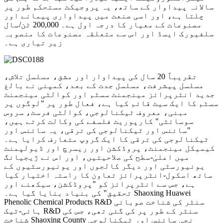
سالانہ پیداوار کے ساتھ، یہ پروجیکٹ مستحکم طور پر
چلتا ہے، اور اسی صنعت میں پیداواری پیمانے اور
مصنوعات کے معیار کا درجہ اول ہے۔ 200,000 ٹن/سال
سلفیورک ایسڈ اور اس سے متعلقہ مصنوعات کا منصوبہ
زیر تیاری ہے۔
تقریباً 20 سال کی پیداوار اور مشق، مسلسل تلاش،
مسلسل پیشرفت، مسلسل جدت کے بعد، کمپنی نے بالغ
جدید انٹرپرائز مینجمنٹ سسٹم اور کوالٹی مینجمنٹ
سسٹم کا ایک سیٹ قائم کیا ہے، فعال طور پر "لوگوں پر
مبنی، معروف ٹیکنالوجی، کوالٹی فرسٹ، سروس
سوسائٹی" کارپوریٹ فلسفے کی وکالت کرتے ہیں،
"سائنس اور ٹیکنالوجی کی ترقی، یہ سائنس اور
ٹیکنالوجی کی ترقی کا ایک گروپ متعارف کرایا ہے۔
کیمیکل مینجمنٹ، پروڈکشن اور ریسرچ اور ڈیولپمنٹ
میں اعلیٰ-سطح کی صلاحیتیں، اور اس نے ژیجیانگ
یونیورسٹی اور دیگر کالجوں اور یونیورسٹیوں کے
ساتھ اسکول-انٹرپرائز تعاون کا راستہ اختیار کیا
ہے، جس سے انٹرپرائز کو "پروڈکشن، سیکھنے اور
تحقیق" کی بنیاد بنایا گیا ہے۔ Shaoxing Huawei
Phenolic Chemical Products R&D سنٹر کی شناخت صوبائی
ہائی-ٹیک R&D سنٹر کے طور پر کی گئی تھی، جس کی
شناخت Shaoxing County نجی سائنس اور ٹیکنالوجی