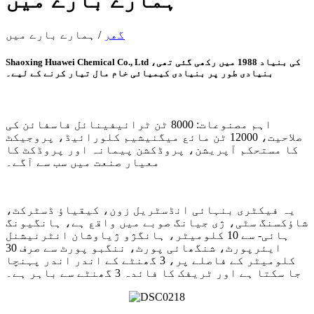
ہمارے بارے میں
گھر
/
ہمارے بارے میں
Shaoxing Huawei Chemical Co., Ltd کی بنیاد 1988 میں رکھی گئی تھی،
بنیادی طور پر بنیادی کیمیائی خام مال تیار کرنے کے لیے۔
اہم مصنوعات: 8000 ٹن ٹرائیفینائل فاسفائن کی
صلاحیت، 12000 ٹن مائع میگنیشیم کلورائیڈ، پروجیکٹ
کا مستحکم آپریشن، پروڈکشن پیمانہ اور پروڈکٹ کا
معیار صنعت میں سب سے آگے۔
یہ فیکٹری بنہائی انڈسٹریل زون، کیقیاؤ ڈسٹرکٹ،
شاؤکسنگ سٹی، ژی جیانگ صوبے میں واقع ہے، ہانگیونگ
ہائی- سے 10 کلومیٹر، ہانگژو ژیاوشان انٹرنیشنل
ایئرپورٹ، شنگھائی پورٹ، ننگبو پورٹ سے صرف 30
کلومیٹر کے فاصلے پر، 3 گھنٹے کے اندر اندر پہنچا
جا سکتا ہے اور ٹریفک کا فائدہ 3 گھنٹے سے باہر ہے۔