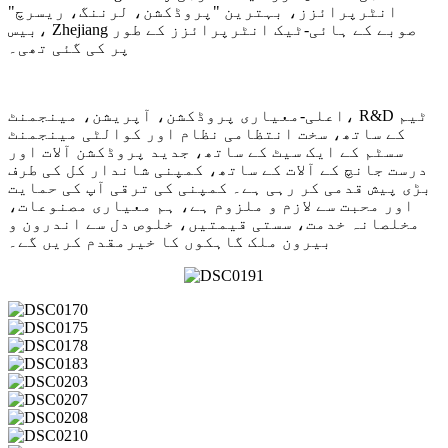
انٹرپرائزز، بہترین "پروڈکشن، لرننگ، ریسرچ"
بیس، Zhejiang صوبے کے ہائی-ٹیک انٹرپرائزز کے طور
پر کی گئی تھی۔
اعلی-معیاری پروڈکشن، آپریشن، مینجمنٹ، R&D ٹیم
کے ساتھ، سخت انتظامی نظام اور کوالٹی مینجمنٹ
سسٹم کے ایک سیٹ کے ساتھ، جدید پروڈکشن آلات اور
درست جانچ کے آلات کے ساتھ، کمپنی شاندار کل کی طرف
بڑی پیش قدمی کر رہی ہے۔ کمپنی کی ترقی آپ کی حمایت
اور محبت سے لازم و ملزوم ہے، ہم معیاری مصنوعات،
مخلصانہ خدمت، سستی قیمتیں، خلوص دل سے اندرون و
بیرون ملک گاہکوں کا خیرمقدم کریں گے۔