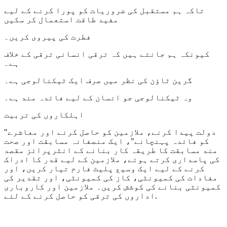
تاکہ ہم مستقبل کی ضروریات کو پورا کرنے کے لیے
مفید طاقت استعمال کر سکیں
فطرت کی پیروی کریں۔
کیونکہ ہم جانتے ہیں کہ ترقی انسانی ترقی کے خلاف
ہے۔
گرین ٹاؤن کی نظر میں صرف ایک ٹیکنالوجی ہے۔
وہ ٹیکنالوجی جو انسان کے لیے فائدہ مند ہے۔
اہلکاروں کی تربیت
"دولت پیدا کرنے، ملازمین کو حاصل کرنے اور معاشرے
کو فائدہ پہنچانے"، ایک منصفانہ مسابقت اور صحت
مند مسابقت کا طریقہ کار بنانے کے انٹرپرائز مقصد
کی پاسداری کرتے ہوئے، ملازمین کے لیے قدر کا ادراک
کرنے کے لیے ایک وسیع پلیٹ فارم تیار کریں، اور
مفادات کی کمیونٹی، کاز کی کمیونٹی، اور تقدیر کی
کمیونٹی بنانے کی کوشش کریں۔ ملازمین اور کاروباری
اداروں کی ترقی کو حاصل کرنے کے لئے.